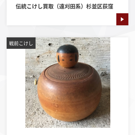
伝統こけし買取（遠刈田系）杉並区荻窪
戦前こけし