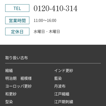
0120-410-314
TEL
営業時間
11:00～16:00
定休日
水曜日・木曜日
取り扱い古布
縮緬
インド更紗
明治期 裾模様
藍染
ヨーロッパ更紗
丹波布
和更紗
江戸縮緬
型染
江戸期刺繍