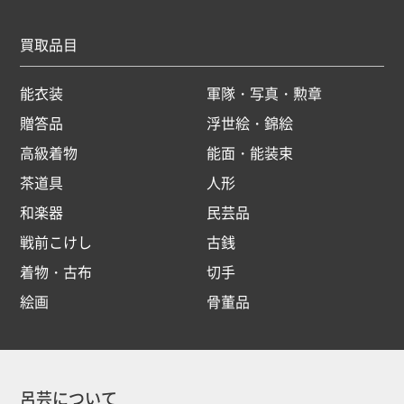
買取品目
能衣装
軍隊・写真・勲章
贈答品
浮世絵・錦絵
高級着物
能面・能装束
茶道具
人形
和楽器
民芸品
戦前こけし
古銭
着物・古布
切手
絵画
骨董品
呂芸について