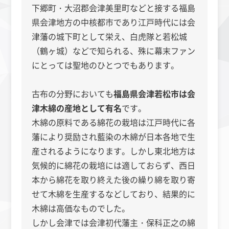
下郷町・大沼郡会津美里町などと接する福島
県会津地方の中核都市であり江戸時代には会
津藩の城下町として栄え、白虎隊と若松城
（鶴ヶ城）などで知られる、殊に幕末ファン
にとっては聖地のひとつでもあります。
古布の分野においても
福島県会津若松市は会
津木綿の産地として有名
です。
木綿の原料である綿花の栽培は江戸時代に各
藩により奨励され藍染の木綿が日本各地で生
産されるようになります。しかし東北地方は
気候的に綿花の栽培には適しておらず、西日
本から綿花を取り終えた後の繰り綿を取り寄
せて木綿を生産するなどしており、結果的に
木綿は高価なものでした。
しかし会津では会津初代藩主・保科正之の綿