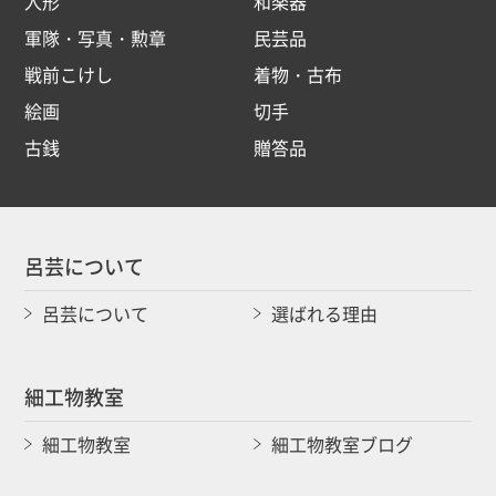
人形
和楽器
軍隊・写真・勲章
民芸品
戦前こけし
着物・古布
絵画
切手
古銭
贈答品
呂芸について
呂芸について
選ばれる理由
細工物教室
細工物教室
細工物教室ブログ