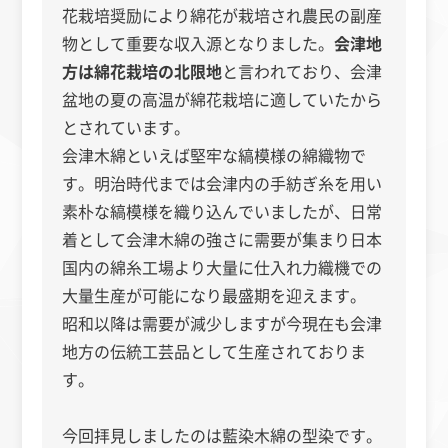
花栽培奨励により綿花が栽培され農民の副産
物として重要な収入源となりました。
会津地
方は綿花栽培の北限地
と言われており、会津
盆地の夏の高温が綿花栽培に適していたから
とされています。
会津木綿といえば堅牢な縞模様の綿織物で
す。明治時代までは会津内の手紡ぎ糸を用い
素朴な縞模様を織り込んでいましたが、日常
着として会津木綿の強さに需要が集まり日本
国内の綿糸工場より大量に仕入れ力織機での
大量生産が可能になり最盛期を迎えます。
昭和以降は需要が減少しますが今現在も会津
地方の伝統工芸品として生産されておりま
す。
今回拝見しましたのは藍染木綿の型染です。