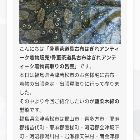
こんにちは
「骨董茶道具古布はぎれアンティ
ーク着物販売/骨董茶道具古布はぎれアンテ
ィーク着物買取りの呂芸」
です。
本日は福島県会津若松市のお客様宅に古布・
着物の出張査定・出張買取りに行って参りま
した。
その中より今回ご紹介したいのが
藍染木綿の
型染
です。
福島県会津若松市は郡山市・喜多方市・耶麻
郡猪苗代町・耶麻郡磐梯町・河沼郡会津坂下
町・河沼郡湯川村・岩瀬郡天栄村・南会津郡