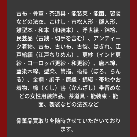
古布・骨董・茶道具・能装束・能面、袈裟
などの法衣、こけし・市松人形・雛人形、
雛型本・和本（和装本）、浮世絵・錦絵、
民芸品（古銭・切手を含む）、アンティー
ク着物、古布、古い布、古裂、はぎれ、江
戸縮緬（江戸ちりめん）、更紗（インド更
紗・ヨーロッパ更紗・和更紗）、唐木綿、
藍染木綿、型染、筒描、襤褸（ぼろ、らん
る）、金襴・緞子・唐織・錦織・帯地やお
着物、櫛（くし）簪（かんざし）帯留めな
どの女性用装飾品、茶道具・能装束・能
面、袈裟などの法衣など
骨董品買取りを随時させていただいており
ます。