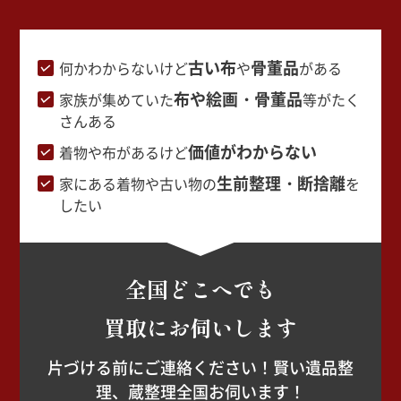
古い布
骨董品
何かわからないけど
や
がある
布や絵画・骨董品
家族が集めていた
等がたく
さんある
価値がわからない
着物や布があるけど
生前整理・断捨離
家にある着物や古い物の
を
したい
全国どこへでも
買取にお伺いします
片づける前にご連絡ください！賢い遺品整
理、蔵整理全国お伺います！