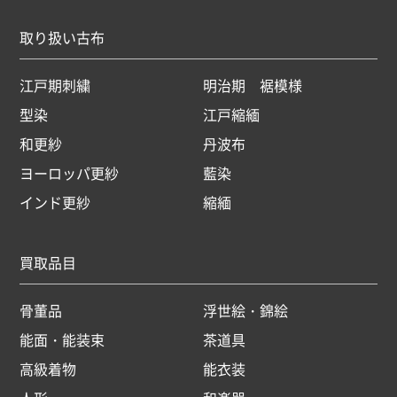
取り扱い古布
江戸期刺繍
明治期 裾模様
型染
江戸縮緬
和更紗
丹波布
ヨーロッパ更紗
藍染
インド更紗
縮緬
買取品目
骨董品
浮世絵・錦絵
能面・能装束
茶道具
高級着物
能衣装