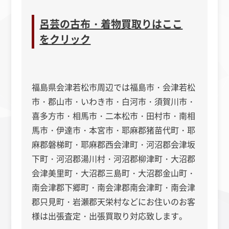
呂芸の古布・着物買取りはここ
をクリック
福島県会津若松市周辺では福島市・会津若松
市
・
郡山市・いわき市・白河市・須賀川市・
喜多方市・相馬市・二本松市・田村市・南相
馬市・伊達市・本宮市・耶麻郡猪苗代町・
耶
麻郡
磐梯町・
耶麻郡
西会津町・河沼郡会津坂
下町・河沼郡湯川村・河沼郡柳津町・大沼郡
会津美里町・大沼郡三島町・大沼郡金山町・
南会津郡下郷町・南会津郡南会津町・南会津
郡只見町・岩瀬郡天栄村などにお住いのお客
様は出張査定・出張買取り対応致します。