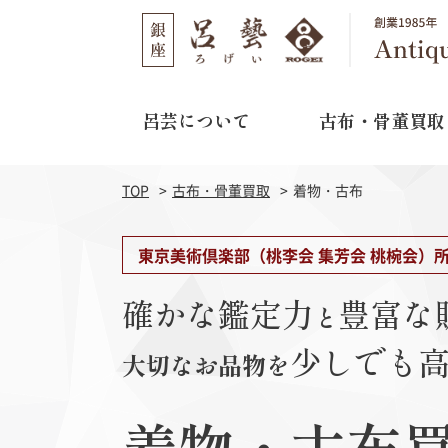
呂芸について
古布・骨董買取
呂芸について
古布・骨董買取
店舗のご案内
TOP
古布・骨董買取
着物・古布
選ばれる理由
取り扱い作家
03-3562-1301
TEL
東京美術倶楽部（桃李会 集芳会 桃椀会）
買取の流れ
11:00～16:00
営業時間
確かな鑑定力
豊富な
と
よくある質問
水曜日・木曜日
定休日
少しでも
大切なお品物を
江戸期刺繍
明治期
着物・古布