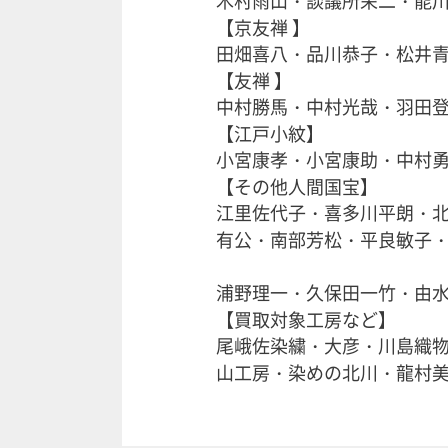
【京友禅 】
田畑喜八・品川恭子・松井
【友禅 】
中村勝馬・中村光哉・羽田
【江戸小紋】
小宮康孝・小宮康助・中村
【その他人間国宝】
江里佐代子・喜多川平朗・
有公・南部芳松・
平良敏子
浦野理一・久保田一竹・由
【買取対象工房など】
尾峨佐染繍・大彦・川島織物
山工房・染めの北川・龍村美