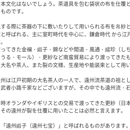
日本文化はないでしょう。茶道具を包む袋状の布を仕覆
るものです。
する際に茶器の下に敷いたりして用いられる布を帛紗と
と呼ばれる、主に室町時代を中心に、鎌倉時代 から江
す。
ってきた金襴・緞子・錦などや間道・風通・繻珍（しち
もうる・モール）・更紗など南蛮貿易により渡ってきた
た大名や茶人、また裂の文様、生産地や能装束として用
遠州は江戸初期の大名茶人の一人で、遠州流茶道の祖と
武者小路千家などございますが、その中でも遠州流・石
当時オランダやイギリスとの交易で渡ってきた更紗（日
。その遠州が裂を仕覆に用いたことは必然と言えます。
に「遠州緞子（遠州七宝）」と呼ばれるものがあります