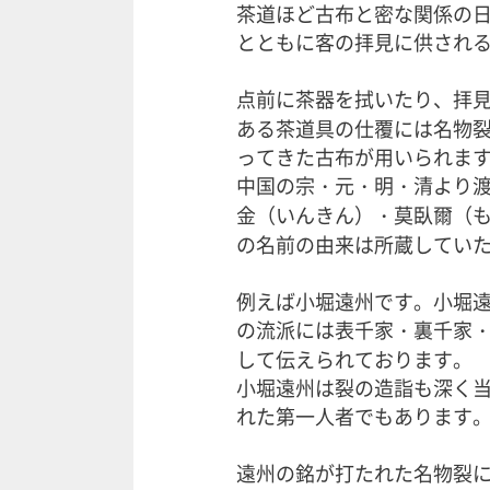
茶道ほど古布と密な関係の
とともに客の拝見に供され
点前に茶器を拭いたり、拝見
ある茶道具の仕覆には名物裂
ってきた古布が用いられま
中国の宗・元・明・清より渡
金（いんきん）・莫臥爾（
の名前の由来は所蔵してい
例えば小堀遠州です。小堀
の流派には表千家・裏千家・
して伝えられております。
小堀遠州は裂の造詣も深く
れた第一人者でもあります
遠州の銘が打たれた名物裂