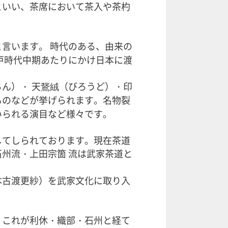
といい、茶席において茶入や茶杓
言います。 時代のある、由来の
戸時代中期あたりにかけ日本に渡
ん）・ 天鵞絨（びろうど）・印
ものなどが挙げられます。名物裂
いられる演目など様々です。
してしられております。現在茶道
州流・上田宗箇 流は武家茶道と
本古渡更紗）を武家文化に取り入
。これが利休・織部・石州と経て