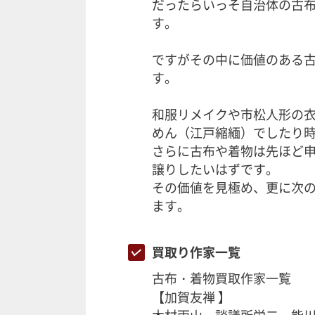
だったらいっそ自治体の古布
す。
ですがその中に価値のある
す。
和服リメイクや市松人形の衣
めん（江戸縮緬）でしたり
さらに古布や着物は先ほど
譲りしたいはずです。
その価値を見極め、更に次
ます。
買取り作家一覧
古布・着物買取作家一覧
【加賀友禅 】
木村雨山・
談議所栄二・能