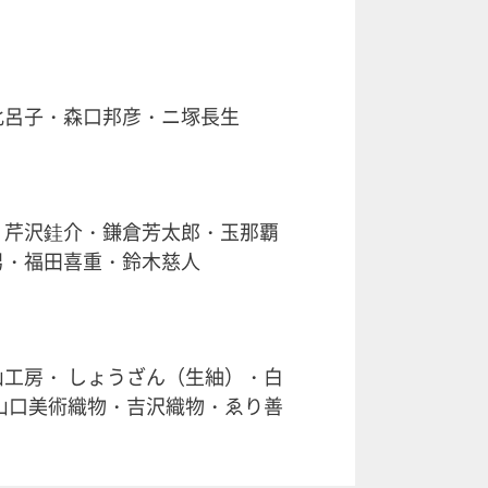
比呂子・森口邦彦・ニ塚長生
・芹沢銈介・鎌倉芳太郎・玉那覇
男・福田喜重・鈴木慈人
工房・ しょうざん（生紬）・白
山口美術織物・吉沢織物・ゑり善