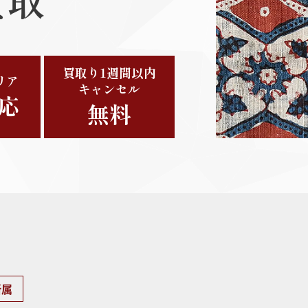
買取り1週間以内
リア
キャンセル
応
無料
ッパ更紗
藍染
イン
所属