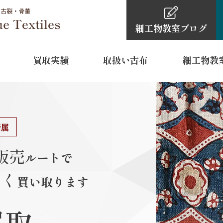
細工物教室
ブログ
買取実績
取扱い古布
細工物教
細工物教室
古布・骨董品買取依頼の
細工物教室ブ
0120-4
TEL
所属
11:00～16:
営業時間
販売
ルートで
水曜日・木
定休日
高く
買い取ります
 裾模様
型染
江
買取