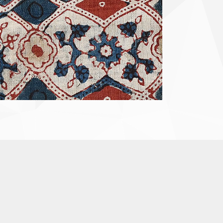
ド更紗
縮緬