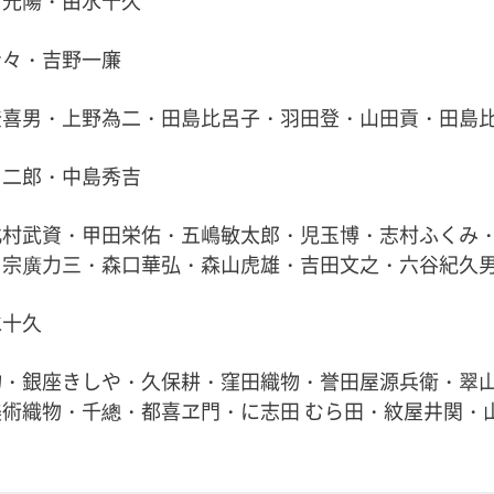
青々・吉野一廉
登喜男・上野為二・田島比呂子・羽田登・山田貢・田島
勇二郎・中島秀吉
北村武資・甲田栄佑・五嶋敏太郎・児玉博・志村ふくみ
・宗廣力三・森口華弘・森山虎雄・吉田文之・六谷紀久
水十久
・銀座きしや・久保耕・窪田織物・誉田屋源兵衛・翠山
術織物・千總・都喜ヱ門・に志田 むら田・紋屋井関・