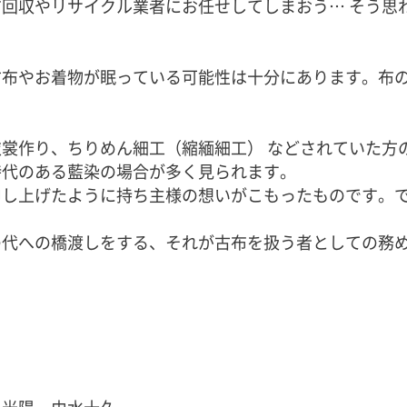
回収やリサイクル業者にお任せしてしまおう… そう思
古布やお着物が眠っている可能性は十分にあります。布
裳作り、ちりめん細工（縮緬細工） などされていた方
時代のある藍染の場合が多く見られます。
申し上げたように持ち主様の想いがこもったものです。
の代への橋渡しをする、それが古布を扱う者としての務
川光陽・由水十久