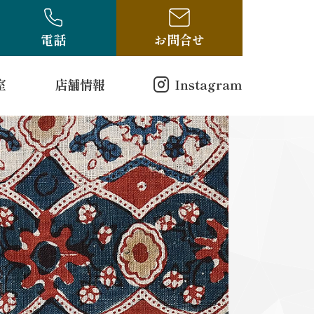
電話
お問合せ
室
店舗情報
Instagram
店舗情報
方（電話受付のみ）
ログ
古布・骨董ブログ
10-314
00
曜日
戸縮緬
和更紗