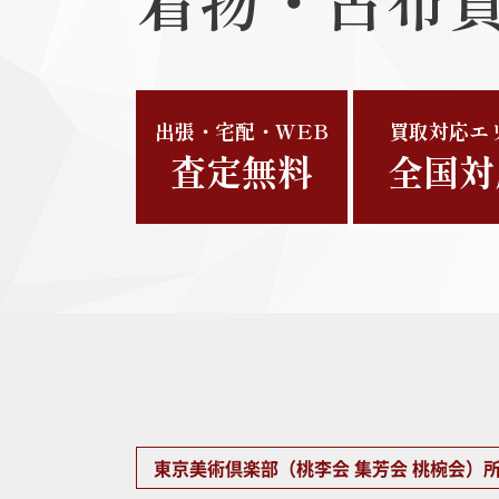
出張・宅配・WEB
買取対応エ
査定無料
全国対
丹波布
ヨーロ
東京美術倶楽部（桃李会 集芳会 桃椀会）