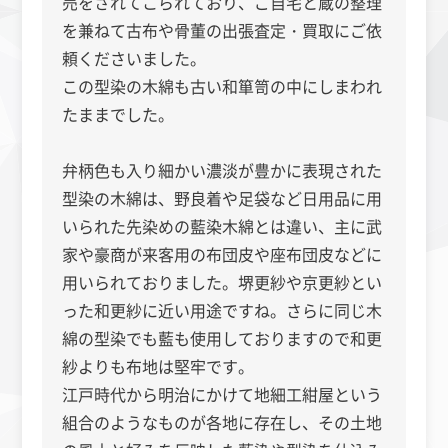
売をされてこられており、ご自宅と蔵の整理
を兼ねて古布や骨董の出張査定・買取にご依
頼くださいました。
この型染の木綿も古い和箪笥の中にしまわれ
たままでした。
弁柄色も入り細かい濃淡が豊かに表現された
型染の木綿は、野良着や足袋など日用品に用
いられた先染めの藍染木綿とは違い、主に武
家や豪商が来客用の布団皮や座布団皮などに
用いられておりました。堺更紗や京更紗とい
った和更紗に近い用途ですね。さらに同じ木
綿の型染でも藍も使用しておりますので和更
紗よりも布地は堅牢です。
江戸時代から明治にかけて地細工紺屋という
組合のようなものが各地に存在し、その土地