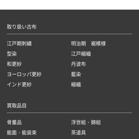
取り扱い古布
江戸期刺繍
明治期 裾模様
型染
江戸縮緬
和更紗
丹波布
ヨーロッパ更紗
藍染
インド更紗
縮緬
買取品目
骨董品
浮世絵・錦絵
能面・能装束
茶道具