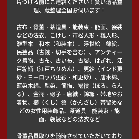
片づける前にご連絡ください！賢い遺品整
理、蔵整理全国お伺います！
古布・骨董・茶道具・能装束・能面、袈裟
などの法衣、こけし・市松人形・雛人形、
雛型本・和本（和装本）、浮世絵・錦絵、
民芸品（古銭・切手を含む）、アンティー
ク着物、古布、古い布、古裂、はぎれ、江
戸縮緬（江戸ちりめん）、更紗（インド更
紗・ヨーロッパ更紗・和更紗）、唐木綿、
藍染木綿、型染、筒描、襤褸（ぼろ、らん
る）、金襴・緞子・唐織・錦織・帯地やお
着物、櫛（くし）簪（かんざし）帯留めな
どの女性用装飾品、茶道具・能装束・能
面、袈裟などの法衣など
骨董品買取りを随時させていただいており