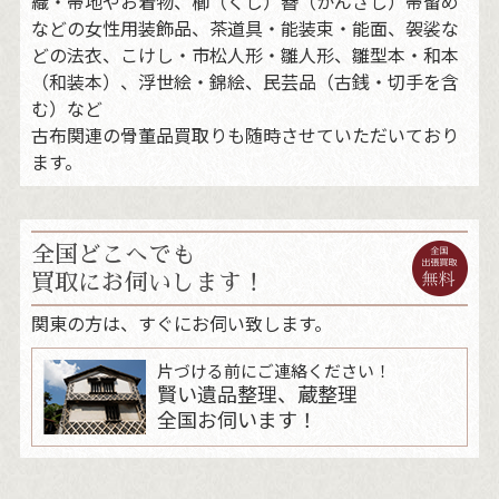
織・帯地やお着物、櫛（くし）簪（かんざし）帯留め
などの女性用装飾品、茶道具・能装束・能面、袈裟な
どの法衣、こけし・市松人形・雛人形、雛型本・和本
（和装本）、浮世絵・錦絵、民芸品（古銭・切手を含
む）など
古布関連の骨董品買取りも随時させていただいており
ます。
全国どこへでも
買取にお伺いします！
関東の方は、すぐにお伺い致します。
片づける前にご連絡ください！
賢い遺品整理、蔵整理
全国お伺います！