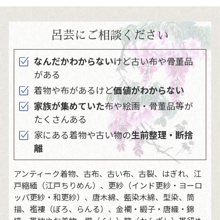
呂芸にご相談ください
なんだかわからない
けど古い布や骨董品
がある
着物や布があるけど
価値がわからない
家族が集めていた
布や絵画・骨董品等が
たくさんある
家にある着物や古い物の
生前整理・断捨
離
アンティーク着物、古布、古い布、古裂、はぎれ、江
戸縮緬（江戸ちりめん）、更紗（インド更紗・ヨーロ
ッパ更紗・和更紗）、唐木綿、藍染木綿、型染、筒
描、襤褸（ぼろ、らんる）、金襴・緞子・唐織・錦