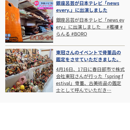
銀座呂芸が日本テレビ「news
every.」に出演しました
銀座呂芸が日本テレビ「news ev
ery.」に出演しました #襤褸 #
らんる #BORO
東冠さんのイベントで骨董品の
鑑定をさせていただきました。
4月16日、17日に春日部市で株式
会社東冠さんが行った「spring f
estival」骨董、古美術品の鑑定
士として呼んでいただき…