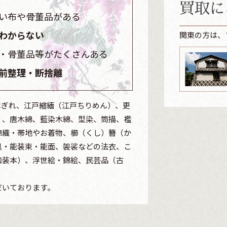
買取に
い布や骨董品がある
わからない
関東の方は、
・骨董品等がたくさんある
前整理・断捨離
はぎれ、江戸縮緬（江戸ちりめん）、更
）、唐木綿、藍染木綿、型染、筒描、襤
錦織・帯地やお着物、櫛（くし）簪（か
具・能装束・能面、袈裟などの法衣、こ
和装本）、浮世絵・錦絵、民芸品（古
だいております。