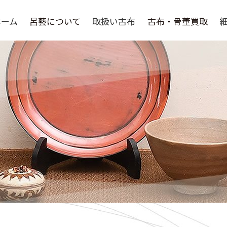
ホーム
呂藝について
取扱い古布
古布・骨董買取
呂藝について
選ばれる理由
よくある質問
骨董品買取
取扱い作家
買取の流れ
買取実績