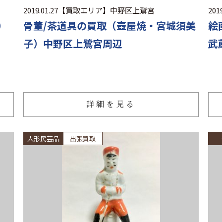
2019.01.27
【買取エリア】
中野区上鷲宮
2019
）
骨董/茶道具の買取（壺屋焼・宮城須美
絵
子）中野区上鷺宮周辺
武
詳細を見る
人形民芸品
出張買取