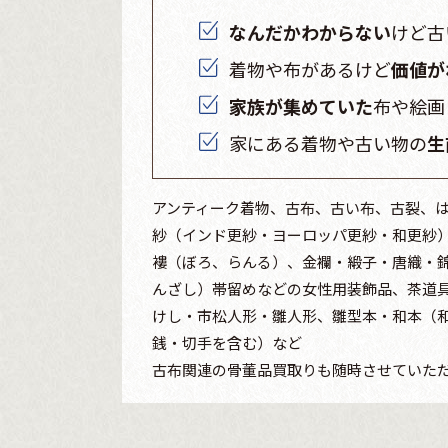
なんだかわからない
けど古
着物や布があるけど
価値が
家族が集めていた
布や絵画
家にある着物や古い物の
生
アンティーク着物、古布、古い布、古裂、
紗（インド更紗・ヨーロッパ更紗・和更紗
褸（ぼろ、らんる）、金襴・緞子・唐織・
んざし）帯留めなどの女性用装飾品、茶道
けし・市松人形・雛人形、雛型本・和本（
銭・切手を含む）など
古布関連の骨董品買取りも随時させていた