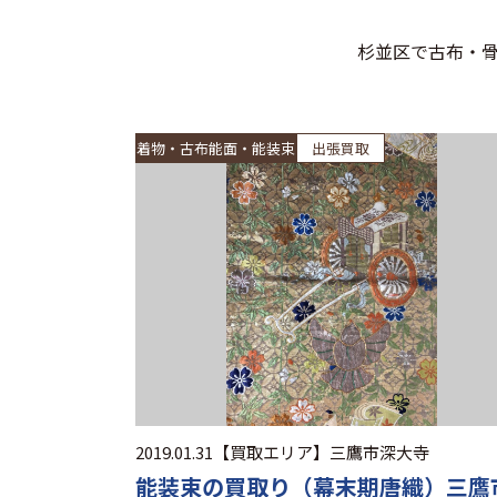
杉並区で古布・
着物・古布能面・能装束
出張買取
2019.01.31
【買取エリア】
三鷹市深大寺
能装束の買取り（幕末期唐織）三鷹