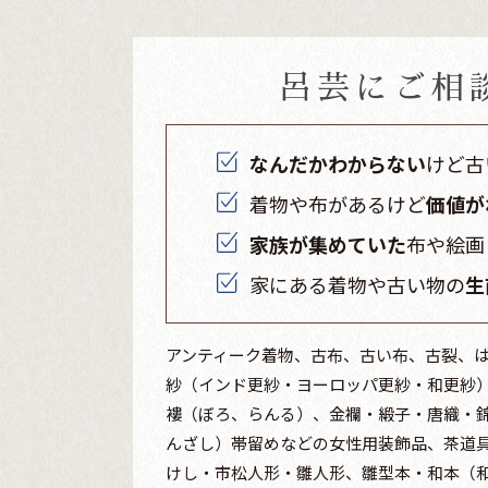
呂芸にご相
なんだかわからない
けど古
着物や布があるけど
価値が
家族が集めていた
布や絵画
家にある着物や古い物の
生
アンティーク着物、古布、古い布、古裂、
紗（インド更紗・ヨーロッパ更紗・和更紗
褸（ぼろ、らんる）、金襴・緞子・唐織・
んざし）帯留めなどの女性用装飾品、茶道
けし・市松人形・雛人形、雛型本・和本（