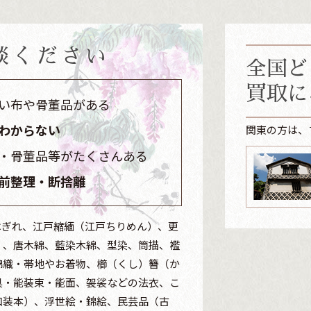
談ください
全国ど
買取に
い布や骨董品がある
わからない
関東の方は、
・骨董品等がたくさんある
前整理・断捨離
はぎれ、江戸縮緬（江戸ちりめん）、更
）、唐木綿、藍染木綿、型染、筒描、襤
錦織・帯地やお着物、櫛（くし）簪（か
具・能装束・能面、袈裟などの法衣、こ
和装本）、浮世絵・錦絵、民芸品（古