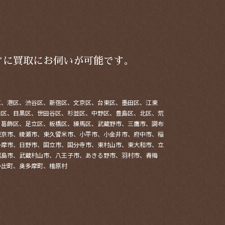
ぐに買取にお伺いが可能です。
区、港区、渋谷区、新宿区、文京区、台東区、墨田区、江東
田区、目黒区、世田谷区、杉並区、中野区、豊島区、北区、荒
、葛飾区、足立区、板橋区、練馬区、武蔵野市、三鷹市、調布
東京市、綾瀬市、東久留米市、小平市、小金井市、府中市、稲
多摩市、日野市、国立市、国分寺市、東村山市、東大和市、立
昭島市、武蔵村山市、八王子市、あきる野市、羽村市、青梅
の出町、奥多摩町、檜原村