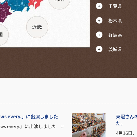
千葉県
栃木県
群馬県
茨城県
s every.」に出演しました
東冠さん
た。
s every.」に出演しました #
4月16日