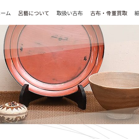
ホーム
呂藝について
取扱い古布
古布・骨董買取
呂藝について
選ばれる理由
よくある質問
骨董品買取
取扱い作家
買取の流れ
買取実績