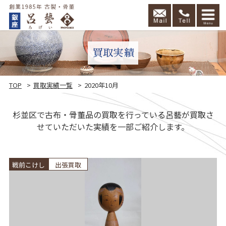
買取実績
TOP
買取実績一覧
2020年10月
杉並区で古布・骨董品の買取を行っている呂藝が買取さ
せていただいた実績を一部ご紹介します。
頼
戦前こけし
出張買取