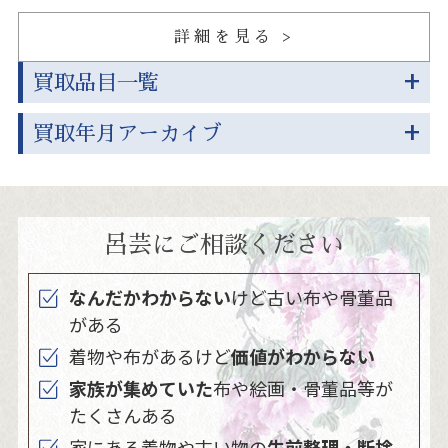
詳細を見る
買取品目一覧
買取年月アーカイブ
呂芸にご相談ください
なんだかわからない
けど古い布や骨董品
がある
着物や布があるけど
価値がわからない
家族が集めていた
布や絵画・骨董品等が
たくさんある
家にある着物や古い物の
生前整理・断捨