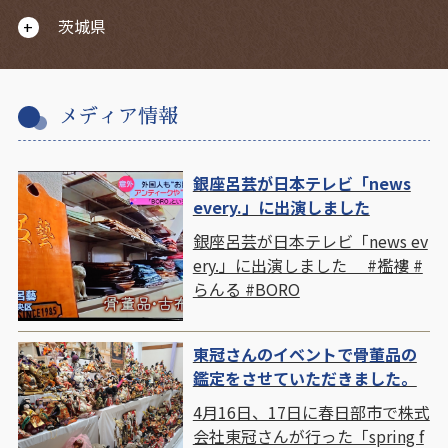
茨城県
メディア情報
銀座呂芸が日本テレビ「news
every.」に出演しました
銀座呂芸が日本テレビ「news ev
ery.」に出演しました #襤褸 #
らんる #BORO
東冠さんのイベントで骨董品の
鑑定をさせていただきました。
4月16日、17日に春日部市で株式
会社東冠さんが行った「spring f