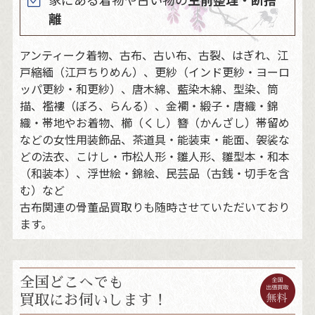
離
アンティーク着物、古布、古い布、古裂、はぎれ、江
戸縮緬（江戸ちりめん）、更紗（インド更紗・ヨーロ
ッパ更紗・和更紗）、唐木綿、藍染木綿、型染、筒
描、襤褸（ぼろ、らんる）、金襴・緞子・唐織・錦
織・帯地やお着物、櫛（くし）簪（かんざし）帯留め
などの女性用装飾品、茶道具・能装束・能面、袈裟な
どの法衣、こけし・市松人形・雛人形、雛型本・和本
（和装本）、浮世絵・錦絵、民芸品（古銭・切手を含
む）など
古布関連の骨董品買取りも随時させていただいており
ます。
全国どこへでも
買取にお伺いします！