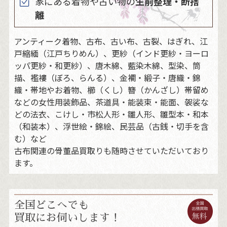
家にある着物や古い物の
生前整理・断捨
離
アンティーク着物、古布、古い布、古裂、はぎれ、江
戸縮緬（江戸ちりめん）、更紗（インド更紗・ヨーロ
ッパ更紗・和更紗）、唐木綿、藍染木綿、型染、筒
描、襤褸（ぼろ、らんる）、金襴・緞子・唐織・錦
織・帯地やお着物、櫛（くし）簪（かんざし）帯留め
などの女性用装飾品、茶道具・能装束・能面、袈裟な
どの法衣、こけし・市松人形・雛人形、雛型本・和本
（和装本）、浮世絵・錦絵、民芸品（古銭・切手を含
む）など
古布関連の骨董品買取りも随時させていただいており
ます。
全国どこへでも
買取にお伺いします！