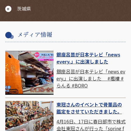
茨城県
メディア情報
銀座呂芸が日本テレビ「news
every.」に出演しました
銀座呂芸が日本テレビ「news ev
ery.」に出演しました #襤褸 #
らんる #BORO
東冠さんのイベントで骨董品の
鑑定をさせていただきました。
4月16日、17日に春日部市で株式
会社東冠さんが行った「spring f