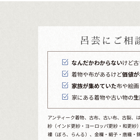
呂芸にご相
なんだかわからない
けど古
着物や布があるけど
価値が
家族が集めていた
布や絵画
家にある着物や古い物の
生
アンティーク着物、古布、古い布、古裂、
紗（インド更紗・ヨーロッパ更紗・和更紗
褸（ぼろ、らんる）、金襴・緞子・唐織・