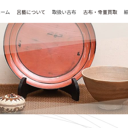
ホーム
呂藝について
取扱い古布
古布・骨董買取
呂藝について
選ばれる理由
よくある質問
骨董品買取
取扱い作家
買取の流れ
買取実績