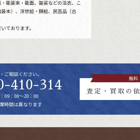
具・能装束・能面、袈裟などの法衣、こ
和装本）、浮世絵・錦絵、民芸品（古
だいております。
・ご相談ください。
無料
0-410-314
査定・買取の
09：00～20：00
業時間は異なります