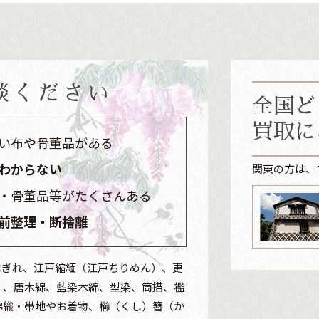
談ください
全国ど
買取に
い布や骨董品がある
わからない
関東の方は、
・骨董品等がたくさんある
前整理・断捨離
はぎれ、江戸縮緬（江戸ちりめん）、更
）、唐木綿、藍染木綿、型染、筒描、襤
錦織・帯地やお着物、櫛（くし）簪（か