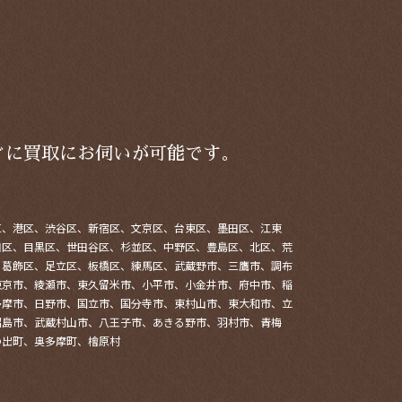
ぐに買取にお伺いが可能です。
区、港区、渋谷区、新宿区、文京区、台東区、墨田区、江東
田区、目黒区、世田谷区、杉並区、中野区、豊島区、北区、荒
、葛飾区、足立区、板橋区、練馬区、武蔵野市、三鷹市、調布
東京市、綾瀬市、東久留米市、小平市、小金井市、府中市、稲
多摩市、日野市、国立市、国分寺市、東村山市、東大和市、立
昭島市、武蔵村山市、八王子市、あきる野市、羽村市、青梅
の出町、奥多摩町、檜原村