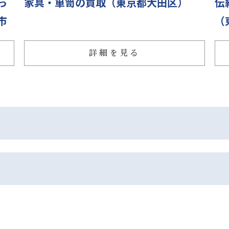
っ
家具・箪笥の買取（東京都大田区）
伝
市
（
詳細を見る