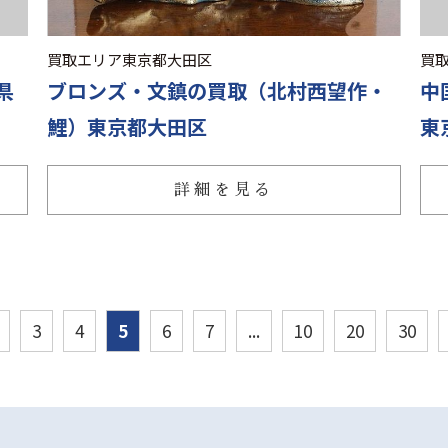
買取エリア
東京都大田区
買
県
ブロンズ・文鎮の買取（北村西望作・
中
鯉）東京都大田区
東
詳細を見る
3
4
5
6
7
...
10
20
30