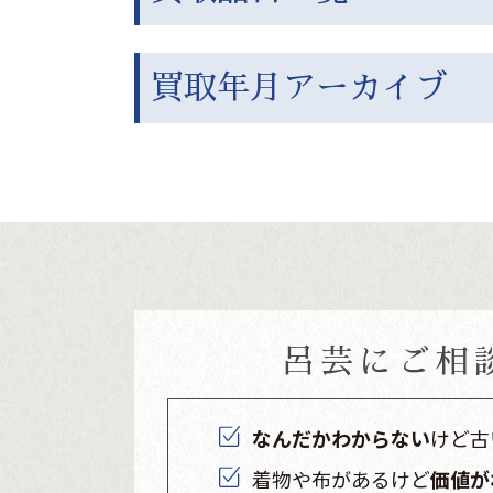
買取年月アーカイブ
呂芸にご相
なんだかわからない
けど古
着物や布があるけど
価値が