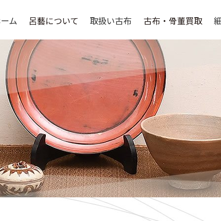
ホーム
呂藝について
取扱い古布
古布・骨董買取
呂藝について
選ばれる理由
よくある質問
骨董品買取
取扱い作家
買取の流れ
買取実績