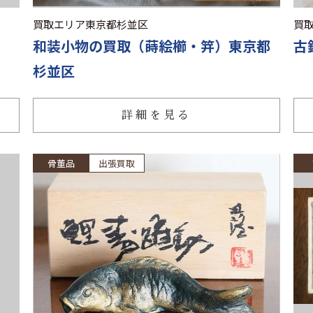
買取エリア
東京都杉並区
買
和装小物の買取（蒔絵櫛・笄）東京都
古
杉並区
詳細を見る
骨董品
出張買取