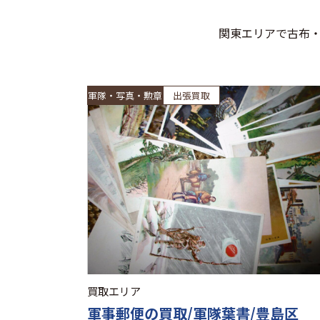
関東エリアで古布
軍隊・写真・勲章
出張買取
買取エリア
軍事郵便の買取/軍隊葉書/豊島区