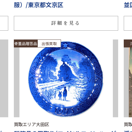
服）/東京都文京区
並
詳細を見る
骨董品贈答品
出張買取
買取エリア
大田区
買