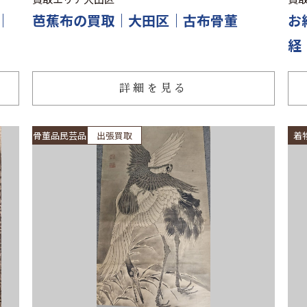
｜
芭蕉布の買取｜大田区｜古布骨董
お
経
詳細を見る
骨董品民芸品
出張買取
着