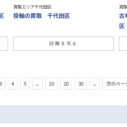
買取エリア
千代田区
買
区
掛軸の買取 千代田区
古
区
詳細を見る
3
4
5
...
10
20
30
...
次のペー