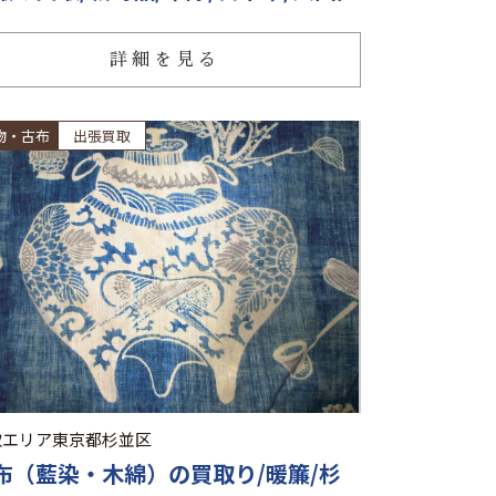
詳細を見る
物・古布
出張買取
取エリア
東京都杉並区
布（藍染・木綿）の買取り/暖簾/杉