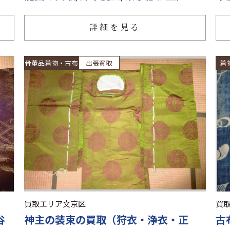
詳細を見る
骨董品着物・古布
出張買取
着
買取エリア
文京区
買
谷
神主の装束の買取（狩衣・浄衣・正
古