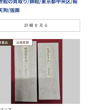
世絵の買取り/錦絵/東京都中央区/鞍
天狗/版画
詳細を見る
骨董品
出張買取
取エリア