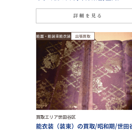
詳細を見る
能面・能装束能衣装
出張買取
買取エリア
世田谷区
能衣装（装束）の買取/昭和期/世田