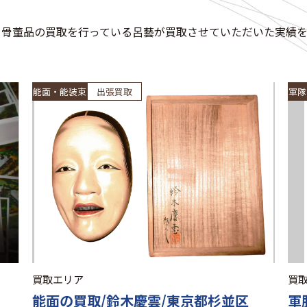
・骨董品の買取を行っている呂藝が買取させていただいた実績を
能面・能装束
出張買取
軍隊
買取エリア
買
能面の買取/鈴木慶雲/東京都杉並区
軍