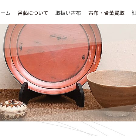
ホーム
呂藝について
取扱い古布
古布・骨董買取
呂藝について
選ばれる理由
よくある質問
骨董品買取
取扱い作家
買取の流れ
買取実績