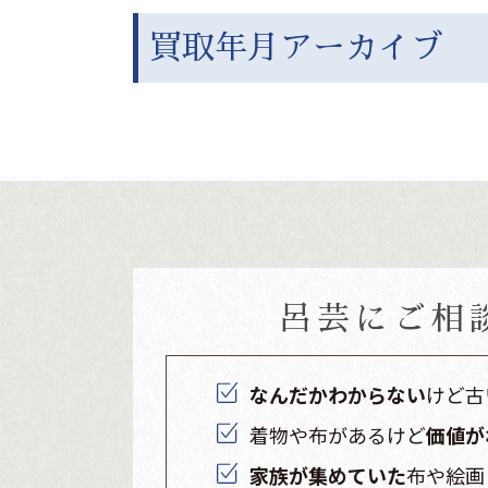
買取年月アーカイブ
呂芸にご相
なんだかわからない
けど古
着物や布があるけど
価値が
家族が集めていた
布や絵画