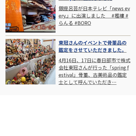
銀座呂芸が日本テレビ「news ev
ery.」に出演しました #襤褸 #
らんる #BORO
東冠さんのイベントで骨董品の
鑑定をさせていただきました。
4月16日、17日に春日部市で株式
会社東冠さんが行った「spring f
estival」骨董、古美術品の鑑定
士として呼んでいただき…