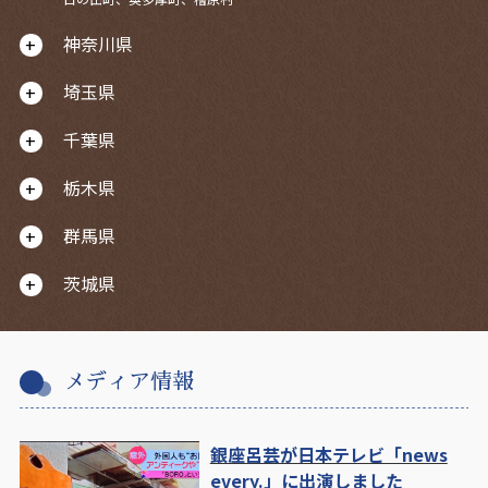
神奈川県
埼玉県
千葉県
栃木県
群馬県
茨城県
メディア情報
銀座呂芸が日本テレビ「news
every.」に出演しました