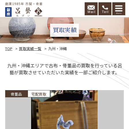
買取実績
TOP
買取実績一覧
九州・沖縄
九州・沖縄エリアで古布・骨董品の買取を行っている呂
藝が買取させていただいた実績を一部ご紹介します。
頼
骨董品
宅配買取