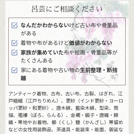
呂芸にご相談ください
なんだかわからない
けど古い布や骨董品
がある
着物や布があるけど
価値がわからない
家族が集めていた
布や絵画・骨董品等が
たくさんある
家にある着物や古い物の
生前整理・断捨
離
アンティーク着物、古布、古い布、古裂、はぎれ、江
戸縮緬（江戸ちりめん）、更紗（インド更紗・ヨーロ
ッパ更紗・和更紗）、唐木綿、藍染木綿、型染、筒
描、襤褸（ぼろ、らんる）、金襴・緞子・唐織・錦
織・帯地やお着物、櫛（くし）簪（かんざし）帯留め
などの女性用装飾品、茶道具・能装束・能面、袈裟な