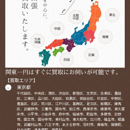
関東一円はすぐに買取にお伺いが可能です。
【買取エリア】
東京都
千代田区、中央区、港区、渋谷区、新宿区、文京区、台東区、墨田
区、江東区、品川区、大田区、目黒区、世田谷区、杉並区、中野区、
豊島区、北区、荒川区、江戸川区、葛飾区、足立区、板橋区、練馬
区、武蔵野市、三鷹市、調布市、狛江市、西東京市、綾瀬市、東久留
米市、小平市、小金井市、府中市、稲城市、町田市、多摩市、日野
市、国立市、国分寺市、東村山市、東大和市、立川市、福生市、昭島
市、武蔵村山市、八王子市、あきる野市、羽村市、青梅市、瑞穂町、
日の出町、奥多摩町、檜原村