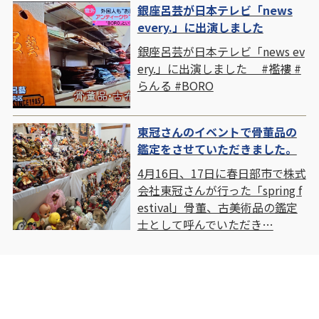
銀座呂芸が日本テレビ「news
every.」に出演しました
銀座呂芸が日本テレビ「news ev
ery.」に出演しました #襤褸 #
らんる #BORO
東冠さんのイベントで骨董品の
鑑定をさせていただきました。
4月16日、17日に春日部市で株式
会社東冠さんが行った「spring f
estival」骨董、古美術品の鑑定
士として呼んでいただき…