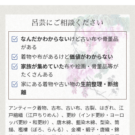
呂芸にご相談ください
なんだかわからない
けど古い布や骨董品
がある
着物や布があるけど
価値がわからない
家族が集めていた
布や絵画・骨董品等が
たくさんある
家にある着物や古い物の
生前整理・断捨
離
アンティーク着物、古布、古い布、古裂、はぎれ、江
戸縮緬（江戸ちりめん）、更紗（インド更紗・ヨーロ
ッパ更紗・和更紗）、唐木綿、藍染木綿、型染、筒
描、襤褸（ぼろ、らんる）、金襴・緞子・唐織・錦