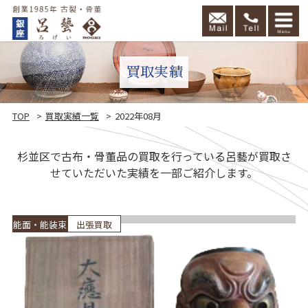
買取実績
TOP
買取実績一覧
2022年08月
杉並区で古布・骨董品の買取を行っている呂藝が買取さ
せていただいた実績を一部ご紹介します。
頼
能面・能装束
出張買取