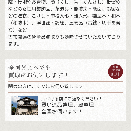
織・帯地やお着物、櫛（くし）簪（かんざし）帯留め
などの女性用装飾品、茶道具・能装束・能面、袈裟な
どの法衣、こけし・市松人形・雛人形、雛型本・和本
（和装本）、浮世絵・錦絵、民芸品（古銭・切手を含
む）など
古布関連の骨董品買取りも随時させていただいており
ます。
全国どこへでも
買取にお伺いします！
関東の方は、すぐにお伺い致します。
片づける前にご連絡ください！
賢い遺品整理、蔵整理
全国お伺います！